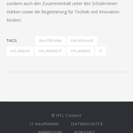
sondern auch den Zusammenhalt unter den Schüler:innen
stärken sowie die Begeisterung für Technik und Innovation
fördern.
TAGS
BAUTECHNIK
FACHSCHULE
HTL KREMS
HTL KREMS IT
HTL-KREMS
IT
© HTL Connect
IT KAUFMANN
DATENSCHUTZ
IMPRESSUM
KONTAKT