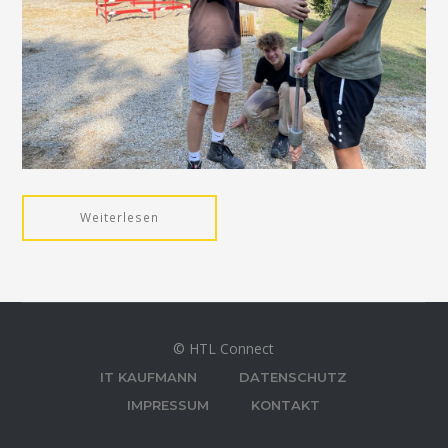
Weiterlesen
© HTL Connect
IT KAUFMANN
DATENSCHUTZ
IMPRESSUM
KONTAKT