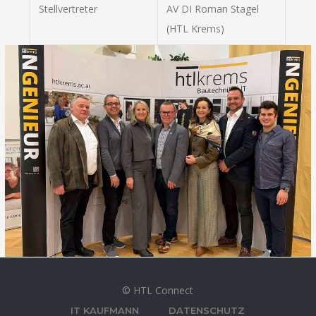
Stellvertreter
AV DI Roman Stagel
(HTL Krems)
© HTL Connect
IT KAUFMANN
DATENSCHUTZ